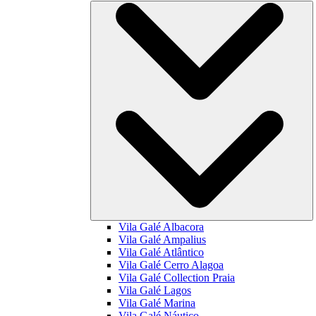
Vila Galé
Albacora
Vila Galé
Ampalius
Vila Galé
Atlântico
Vila Galé
Cerro Alagoa
Vila Galé Collection
Praia
Vila Galé
Lagos
Vila Galé
Marina
Vila Galé
Náutico