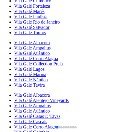
Vila Galé
Cumbuco
Vila Galé
Fortaleza
Vila Galé
Marés
Vila Galé
Paulista
Vila Galé
Rio de Janeiro
Vila Galé
Salvador
Vila Galé
Touros
Vila Galé
Albacora
Vila Galé
Ampalius
Vila Galé
Atlântico
Vila Galé
Cerro Alagoa
Vila Galé Collection
Praia
Vila Galé
Lagos
Vila Galé
Marina
Vila Galé
Náutico
Vila Galé
Tavira
Vila Galé
Albacora
Vila Galé
Alentejo Vineyards
Vila Galé
Ampalius
Vila Galé
Atlântico
Vila Galé
Casas D’Elvas
Vila Galé
Cascais
Vila Galé
Cerro Alagoa