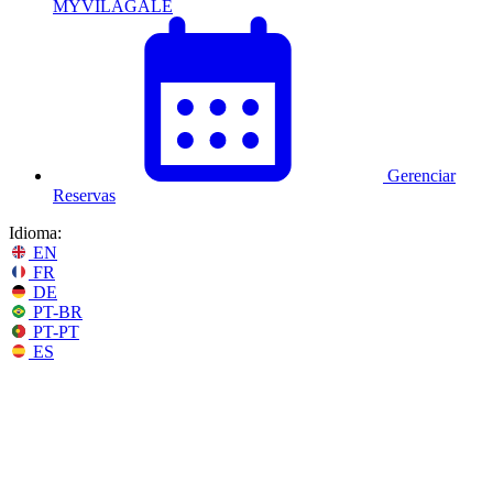
MYVILAGALÉ
Gerenciar
Reservas
Idioma:
EN
FR
DE
PT-BR
PT-PT
ES