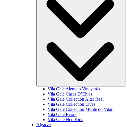
Vila Galé
Alentejo Vineyards
Vila Galé
Casas D’Elvas
Vila Galé Collection
Alter Real
Vila Galé Collection
Elvas
Vila Galé Collection
Monte do Vilar
Vila Galé
Évora
Vila Galé
Nep Kids
Algarve