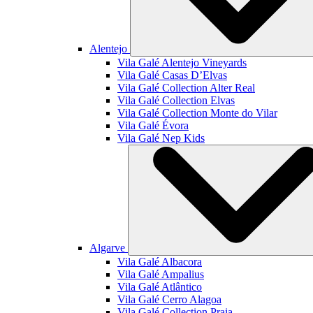
Alentejo
Vila Galé
Alentejo Vineyards
Vila Galé
Casas D’Elvas
Vila Galé Collection
Alter Real
Vila Galé Collection
Elvas
Vila Galé Collection
Monte do Vilar
Vila Galé
Évora
Vila Galé
Nep Kids
Algarve
Vila Galé
Albacora
Vila Galé
Ampalius
Vila Galé
Atlântico
Vila Galé
Cerro Alagoa
Vila Galé Collection
Praia