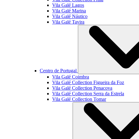
Vila Galé
Lagos
Vila Galé
Marina
Vila Galé
Náutico
Vila Galé
Tavira
Centro de Portugal
Vila Galé
Coimbra
Vila Galé Collection
Figueira da Foz
Vila Galé Collection
Penacova
Vila Galé Collection
Serra da Estrela
Vila Galé Collection
Tomar