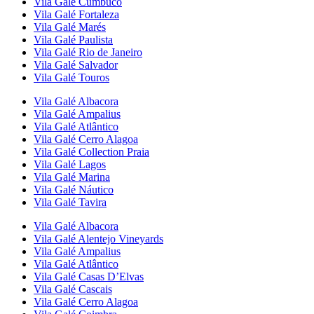
Vila Galé
Cumbuco
Vila Galé
Fortaleza
Vila Galé
Marés
Vila Galé
Paulista
Vila Galé
Rio de Janeiro
Vila Galé
Salvador
Vila Galé
Touros
Vila Galé
Albacora
Vila Galé
Ampalius
Vila Galé
Atlântico
Vila Galé
Cerro Alagoa
Vila Galé Collection
Praia
Vila Galé
Lagos
Vila Galé
Marina
Vila Galé
Náutico
Vila Galé
Tavira
Vila Galé
Albacora
Vila Galé
Alentejo Vineyards
Vila Galé
Ampalius
Vila Galé
Atlântico
Vila Galé
Casas D’Elvas
Vila Galé
Cascais
Vila Galé
Cerro Alagoa