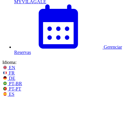
MYVILAGALÉ
Gerenciar
Reservas
Idioma:
EN
FR
DE
PT-BR
PT-PT
ES