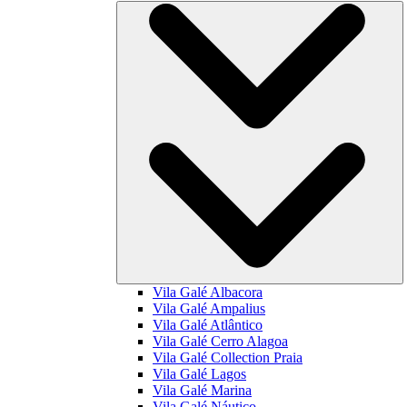
Vila Galé
Albacora
Vila Galé
Ampalius
Vila Galé
Atlântico
Vila Galé
Cerro Alagoa
Vila Galé Collection
Praia
Vila Galé
Lagos
Vila Galé
Marina
Vila Galé
Náutico