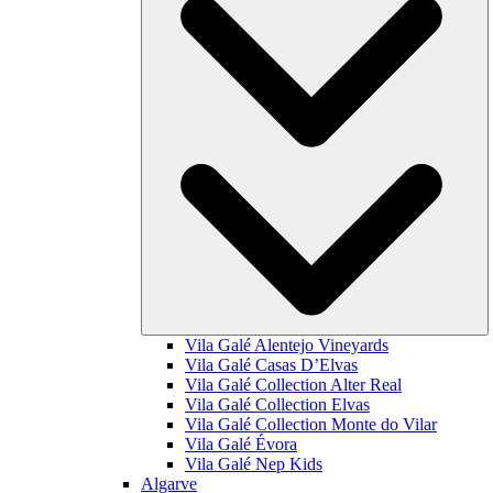
Vila Galé
Alentejo Vineyards
Vila Galé
Casas D’Elvas
Vila Galé Collection
Alter Real
Vila Galé Collection
Elvas
Vila Galé Collection
Monte do Vilar
Vila Galé
Évora
Vila Galé
Nep Kids
Algarve