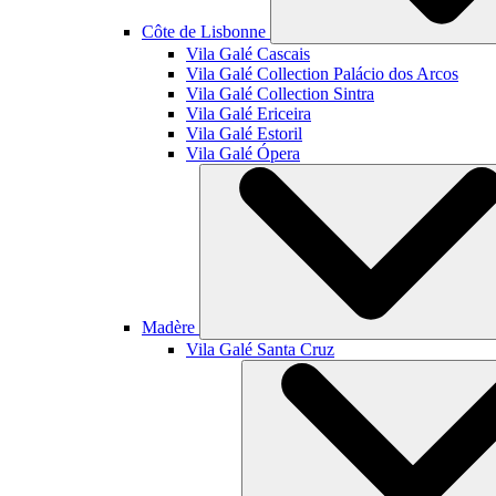
Côte de Lisbonne
Vila Galé
Cascais
Vila Galé Collection
Palácio dos Arcos
Vila Galé Collection
Sintra
Vila Galé
Ericeira
Vila Galé
Estoril
Vila Galé
Ópera
Madère
Vila Galé
Santa Cruz