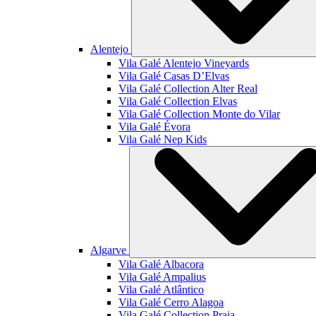
Alentejo
Vila Galé
Alentejo Vineyards
Vila Galé
Casas D’Elvas
Vila Galé Collection
Alter Real
Vila Galé Collection
Elvas
Vila Galé Collection
Monte do Vilar
Vila Galé
Évora
Vila Galé
Nep Kids
Algarve
Vila Galé
Albacora
Vila Galé
Ampalius
Vila Galé
Atlântico
Vila Galé
Cerro Alagoa
Vila Galé Collection
Praia