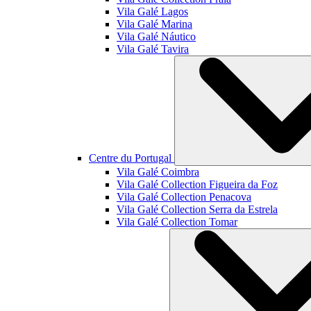
Vila Galé
Lagos
Vila Galé
Marina
Vila Galé
Náutico
Vila Galé
Tavira
Centre du Portugal
Vila Galé
Coimbra
Vila Galé Collection
Figueira da Foz
Vila Galé Collection
Penacova
Vila Galé Collection
Serra da Estrela
Vila Galé Collection
Tomar