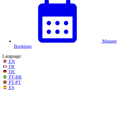
Manage
Bookings
Language:
EN
FR
DE
PT-BR
PT-PT
ES