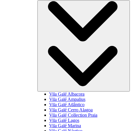
Vila Galé
Albacora
Vila Galé
Ampalius
Vila Galé
Atlântico
Vila Galé
Cerro Alagoa
Vila Galé Collection
Praia
Vila Galé
Lagos
Vila Galé
Marina
Vila Galé
Náutico