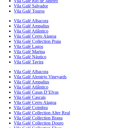
Vila Galé
Rio de Janeiro
Vila Galé
Salvador
Vila Galé
Touros
Vila Galé
Albacora
Vila Galé
Ampalius
Vila Galé
Atlântico
Vila Galé
Cerro Alagoa
Vila Galé Collection
Praia
Vila Galé
Lagos
Vila Galé
Marina
Vila Galé
Náutico
Vila Galé
Tavira
Vila Galé
Albacora
Vila Galé
Alentejo Vineyards
Vila Galé
Ampalius
Vila Galé
Atlântico
Vila Galé
Casas D’Elvas
Vila Galé
Cascais
Vila Galé
Cerro Alagoa
Vila Galé
Coimbra
Vila Galé Collection
Alter Real
Vila Galé Collection
Braga
Vila Galé Collection
Douro