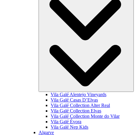
Vila Galé
Alentejo Vineyards
Vila Galé
Casas D’Elvas
Vila Galé Collection
Alter Real
Vila Galé Collection
Elvas
Vila Galé Collection
Monte do Vilar
Vila Galé
Évora
Vila Galé
Nep Kids
Algarve