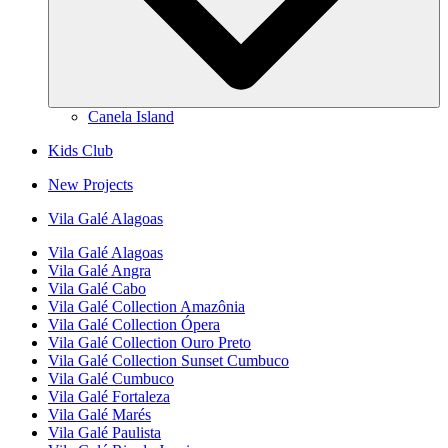
Canela Island
Kids Club
New Projects
Vila Galé
Alagoas
Vila Galé
Alagoas
Vila Galé
Angra
Vila Galé
Cabo
Vila Galé Collection
Amazônia
Vila Galé Collection
Ópera
Vila Galé Collection
Ouro Preto
Vila Galé Collection
Sunset Cumbuco
Vila Galé
Cumbuco
Vila Galé
Fortaleza
Vila Galé
Marés
Vila Galé
Paulista